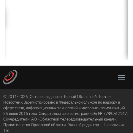
© 2011-2026, Сетевое издание «Первый Областной Портал
Новостей». Зарегистрировано в Федеральной службе по надзору в
сфере связи, информационных технологий и массовых коммуникаций
26 июня 2015 года. Свидетельство о регистрации Эл № 77ФС-62167.
Соучредители: АО «Областной телерадиовещательный канал»,
Правительство Орловской области. Главный редактор — Напольских
Т.В.