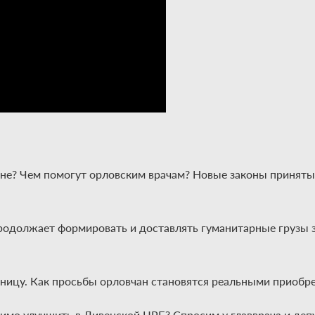
оне? Чем помогут орловским врачам? Новые законы приняты
одолжает формировать и доставлять гуманитарные грузы з
ьницу. Как просьбы орловчан становятся реальными приоб
имо улучшить в Ливенской ЦРБ? Спросим у главврача и деп