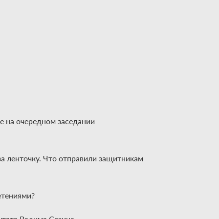
е на очередном заседании
а ленточку. Что отправили защитникам
ретениями?
утата Вадима Сезина.