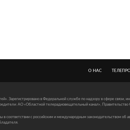
О НАС
ТЕЛЕПР
й». Зарегистрировано в Федеральной службе по надзору в сфере связи, 
едители: АО «Областной телерадиовещательный канал», Правительство Ор
ы в соответствии с российским и международным законодательством об ав
бладателя.