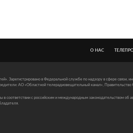
О НАС
ТЕЛЕПР
й». Зарегистрировано в Федеральной службе по надзору в сфере связи, 
едители: АО «Областной телерадиовещательный канал», Правительство Ор
ы в соответствии с российским и международным законодательством об ав
бладателя.