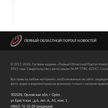
ПЕРВЫЙ ОБЛАСТНОЙ ПОРТАЛ НОВОСТЕЙ
© 2011-2026, Сетевое издание «Первый Областной Портал Новосте
2015 года. Свидетельство о регистрации Эл № 77ФС-62167. Соучр
Все права на любые материалы, опубликованные на сайте, защищен
фото, аудио и видеоматериалов возможно только с согласия правоо
302028, Орловская обл, г Орёл ,
ул Брестская , д.6, лит. А., А1, пом. 1
(4862) 76-10-28
(редакция)