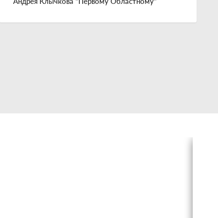
Андрея Клычкова "Первому Областному"