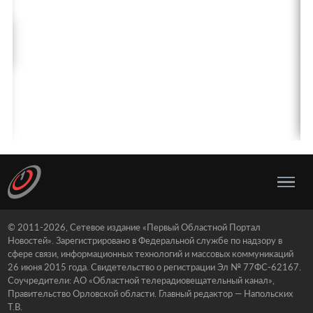
© 2011-2026, Сетевое издание «Первый Областной Портал
Новостей». Зарегистрировано в Федеральной службе по надзору в
сфере связи, информационных технологий и массовых коммуникаций
26 июня 2015 года. Свидетельство о регистрации Эл № 77ФС-62167.
Соучредители: АО «Областной телерадиовещательный канал»,
Правительство Орловской области. Главный редактор — Напольских
Т.В.