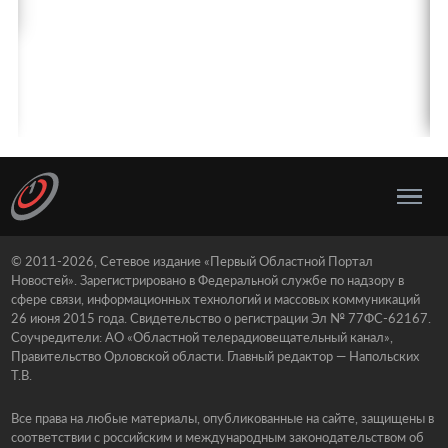
© 2011-2026, Сетевое издание «Первый Областной Портал
Новостей». Зарегистрировано в Федеральной службе по надзору в
сфере связи, информационных технологий и массовых коммуникаций
26 июня 2015 года. Свидетельство о регистрации Эл № 77ФС-62167.
Соучредители: АО «Областной телерадиовещательный канал»,
Правительство Орловской области. Главный редактор — Напольских
Т.В.
Все права на любые материалы, опубликованные на сайте, защищены в
соответствии с российским и международным законодательством об