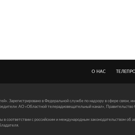
О НАС
ТЕЛЕПР
й». Зарегистрировано в Федеральной службе по надзору в сфере связи, 
едители: АО «Областной телерадиовещательный канал», Правительство Ор
ы в соответствии с российским и международным законодательством об ав
бладателя.