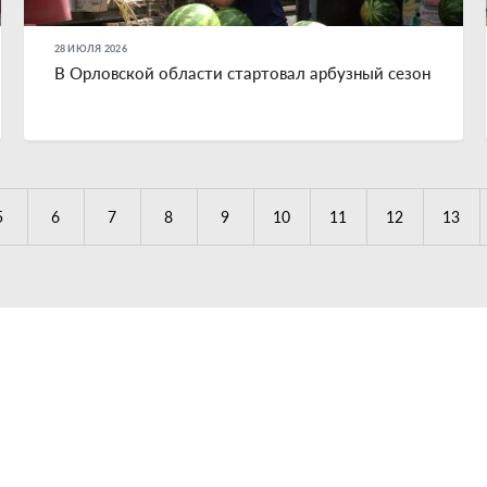
28 ИЮЛЯ 2026
В Орловской области стартовал арбузный сезон
5
6
7
8
9
10
11
12
13