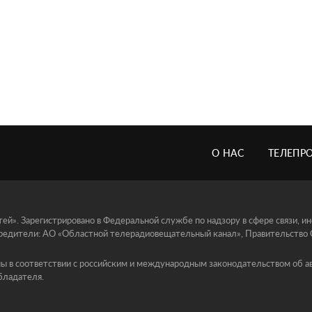
О НАС
ТЕЛЕПР
й». Зарегистрировано в Федеральной службе по надзору в сфере связи, 
едители: АО «Областной телерадиовещательный канал», Правительство Ор
ы в соответствии с российским и международным законодательством об ав
бладателя.