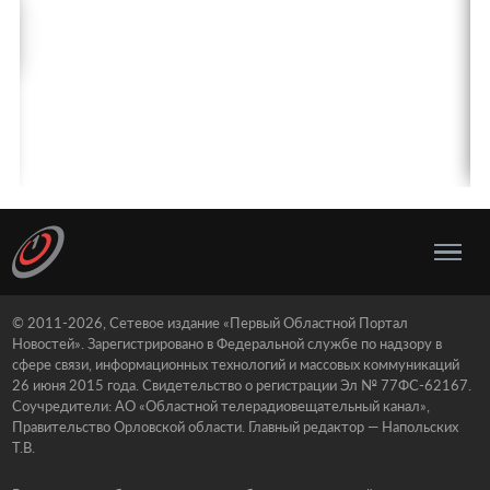
© 2011-2026, Сетевое издание «Первый Областной Портал
Новостей». Зарегистрировано в Федеральной службе по надзору в
сфере связи, информационных технологий и массовых коммуникаций
26 июня 2015 года. Свидетельство о регистрации Эл № 77ФС-62167.
Соучредители: АО «Областной телерадиовещательный канал»,
Правительство Орловской области. Главный редактор — Напольских
Т.В.