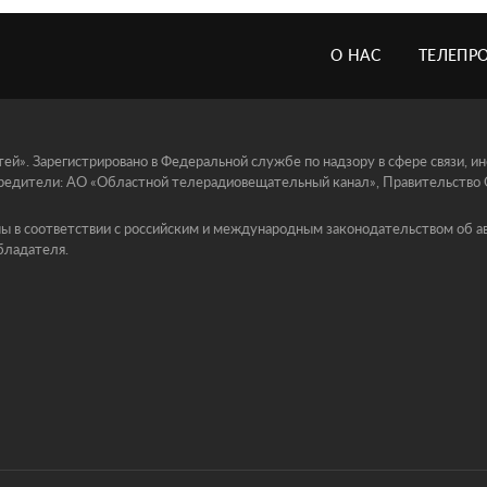
О НАС
ТЕЛЕПР
й». Зарегистрировано в Федеральной службе по надзору в сфере связи, 
едители: АО «Областной телерадиовещательный канал», Правительство Ор
ы в соответствии с российским и международным законодательством об ав
бладателя.