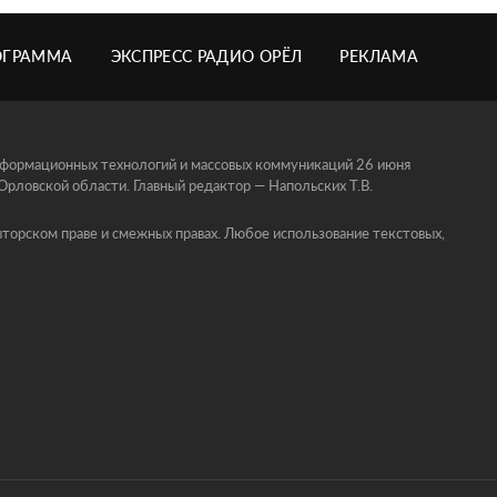
ОГРАММА
ЭКСПРЕСС РАДИО ОРЁЛ
РЕКЛАМА
информационных технологий и массовых коммуникаций 26 июня
ловской области. Главный редактор — Напольских Т.В.
торском праве и смежных правах. Любое использование текстовых,