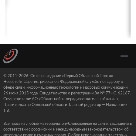
© 2011-2026, Сетевое издание «Первый Областной Портал
Новостей». Зарегистрировано в Федеральной службе по надзору в
сфере связи, информационных технологий и массовых коммуникаций
26 июня 2015 года. Свидетельство о регистрации Эл № 77ФС-62167.
Соучредители: АО «Областной телерадиовещательный канал»,
Правительство Орловской области. Главный редактор — Напольских
Т.В.
Все права на любые материалы, опубликованные на сайте, защищены в
соответствии с российским и международным законодательством об
авторском праве и смежных правах. Любое использование текстовых,