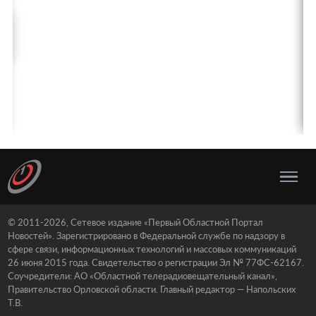
© 2011-2026, Сетевое издание «Первый Областной Портал
Новостей». Зарегистрировано в Федеральной службе по надзору в
сфере связи, информационных технологий и массовых коммуникаций
26 июня 2015 года. Свидетельство о регистрации Эл № 77ФС-62167.
Соучредители: АО «Областной телерадиовещательный канал»,
Правительство Орловской области. Главный редактор — Напольских
Т.В.