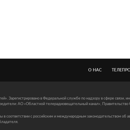
О НАС
ТЕЛЕПР
й». Зарегистрировано в Федеральной службе по надзору в сфере связи, 
едители: АО «Областной телерадиовещательный канал», Правительство Ор
ы в соответствии с российским и международным законодательством об ав
бладателя.