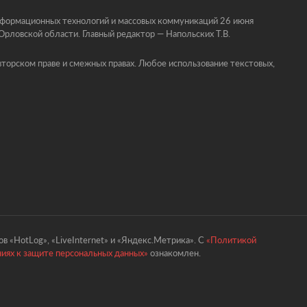
информационных технологий и массовых коммуникаций 26 июня
ловской области. Главный редактор — Напольских Т.В.
торском праве и смежных правах. Любое использование текстовых,
в «HotLog», «LiveInternet» и «Яндекс.Метрика». С
«Политикой
ниях к защите персональных данных»
ознакомлен.