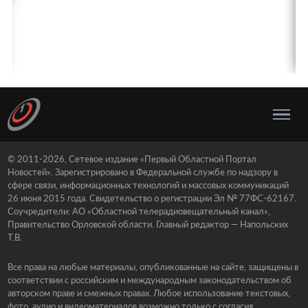
© 2011-2026, Сетевое издание «Первый Областной Портал
Новостей». Зарегистрировано в Федеральной службе по надзору в
сфере связи, информационных технологий и массовых коммуникаций
26 июня 2015 года. Свидетельство о регистрации Эл № 77ФС-62167.
Соучредители: АО «Областной телерадиовещательный канал»,
Правительство Орловской области. Главный редактор — Напольских
Т.В.
Все права на любые материалы, опубликованные на сайте, защищены в
соответствии с российским и международным законодательством об
авторском праве и смежных правах. Любое использование текстовых,
фото, аудио и видеоматериалов возможно только с согласия