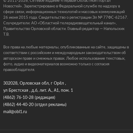
© 2011-2026, Сетевое издание «Первый Областной Портал
Новостей». Зарегистрировано в Федеральной службе по надзору в
сфере связи, информационных технологий и массовых коммуникаций
26 июня 2015 года. Свидетельство о регистрации Эл № 77ФС-62167.
Соучредители: АО «Областной телерадиовещательный канал»,
Правительство Орловской области. Главный редактор — Напольских
Т.В.
Все права на любые материалы, опубликованные на сайте, защищены в
соответствии с российским и международным законодательством об
авторском праве и смежных правах. Любое использование текстовых,
фото, аудио и видеоматериалов возможно только с согласия
правообладателя.
302028, Орловская обл, г Орёл ,
ул Брестская , д.6, лит. А., А1, пом. 1
(4862) 76-10-28
(редакция)
(4862) 44-40-20
(отдел рекламы)
mail@obl1.ru