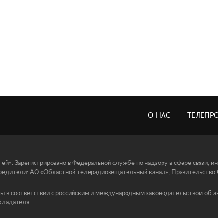
О НАС
ТЕЛЕПР
й». Зарегистрировано в Федеральной службе по надзору в сфере связи, 
едители: АО «Областной телерадиовещательный канал», Правительство Ор
ы в соответствии с российским и международным законодательством об ав
бладателя.