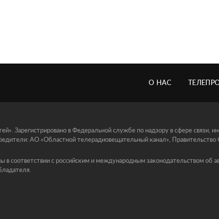
О НАС
ТЕЛЕПР
й». Зарегистрировано в Федеральной службе по надзору в сфере связи, 
едители: АО «Областной телерадиовещательный канал», Правительство Ор
ы в соответствии с российским и международным законодательством об ав
бладателя.