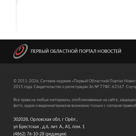
ПЕРВЫЙ ОБЛАСТНОЙ ПОРТАЛ НОВОСТЕЙ
© 2011-2026, Сетевое издание «Первый Областной Портал Новосте
2015 года. Свидетельство о регистрации Эл № 77ФС-62167. Соучр
Все права на любые материалы, опубликованные на сайте, защищен
фото, аудио и видеоматериалов возможно только с согласия правоо
302028, Орловская обл, г Орёл ,
ул Брестская , д.6, лит. А., А1, пом. 1
(4862) 76-10-28
(редакция)