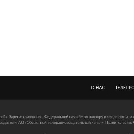
О НАС
ТЕЛЕПР
й». Зарегистрировано в Федеральной службе по надзору в сфере связи, 
едители: АО «Областной телерадиовещательный канал», Правительство Ор