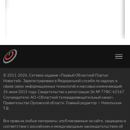
© 2011-2026, Сетевое издание «Первый Областной Портал
Новостей». Зарегистрировано в Федеральной службе по надзору в
сфере связи, информационных технологий и массовых коммуникаций
26 июня 2015 года. Свидетельство о регистрации Эл № 77ФС-62167.
Соучредители: АО «Областной телерадиовещательный канал»,
Правительство Орловской области. Главный редактор — Напольских
Т.В.
Все права на любые материалы, опубликованные на сайте, защищены в
соответствии с российским и международным законодательством об