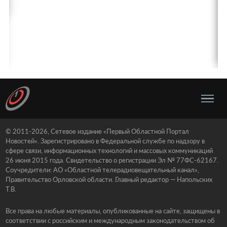
© 2011-2026, Сетевое издание «Первый Областной Портал
Новостей». Зарегистрировано в Федеральной службе по надзору в
сфере связи, информационных технологий и массовых коммуникаций
26 июня 2015 года. Свидетельство о регистрации Эл № 77ФС-62167.
Соучредители: АО «Областной телерадиовещательный канал»,
Правительство Орловской области. Главный редактор — Напольских
Т.В.
Все права на любые материалы, опубликованные на сайте, защищены в
соответствии с российским и международным законодательством об