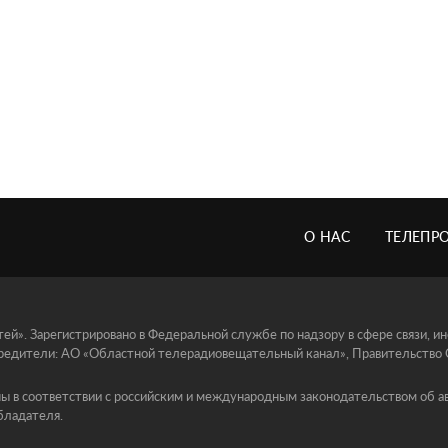
О НАС
ТЕЛЕПР
й». Зарегистрировано в Федеральной службе по надзору в сфере связи, 
едители: АО «Областной телерадиовещательный канал», Правительство Ор
ы в соответствии с российским и международным законодательством об ав
бладателя.