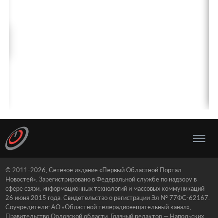
© 2011-2026, Сетевое издание «Первый Областной Портал
Новостей». Зарегистрировано в Федеральной службе по надзору в
сфере связи, информационных технологий и массовых коммуникаций
26 июня 2015 года. Свидетельство о регистрации Эл № 77ФС-62167.
Соучредители: АО «Областной телерадиовещательный канал»,
Правительство Орловской области. Главный редактор — Напольских