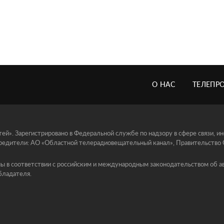
О НАС
ТЕЛЕПР
й». Зарегистрировано в Федеральной службе по надзору в сфере связи, 
едители: АО «Областной телерадиовещательный канал», Правительство Ор
ы в соответствии с российским и международным законодательством об ав
бладателя.