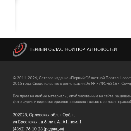
ПЕРВЫЙ ОБЛАСТНОЙ ПОРТАЛ НОВОСТЕЙ
© 2011-2026, Сетевое издание «Первый Областной Портал Новосте
2015 года. Свидетельство о регистрации Эл № 77ФС-62167. Соучр
Все права на любые материалы, опубликованные на сайте, защищен
фото, аудио и видеоматериалов возможно только с согласия правоо
302028, Орловская обл, г Орёл ,
ул Брестская , д.6, лит. А., А1, пом. 1
(4862) 76-10-28
(редакция)