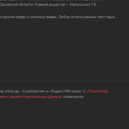
ловской области. Главный редактор — Напольских Т.В.
торском праве и смежных правах. Любое использование текстовых,
в «HotLog», «LiveInternet» и «Яндекс.Метрика». С
«Политикой
ниях к защите персональных данных»
ознакомлен.