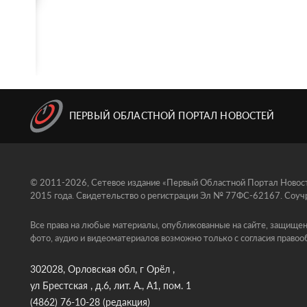
ПЕРВЫЙ ОБЛАСТНОЙ ПОРТАЛ НОВОСТЕЙ
© 2011-2026, Сетевое издание «Первый Областной Портал Новосте
2015 года. Свидетельство о регистрации Эл № 77ФС-62167. Соучр
Все права на любые материалы, опубликованные на сайте, защищен
фото, аудио и видеоматериалов возможно только с согласия правоо
302028, Орловская обл, г Орёл ,
ул Брестская , д.6, лит. А., А1, пом. 1
(4862) 76-10-28
(редакция)