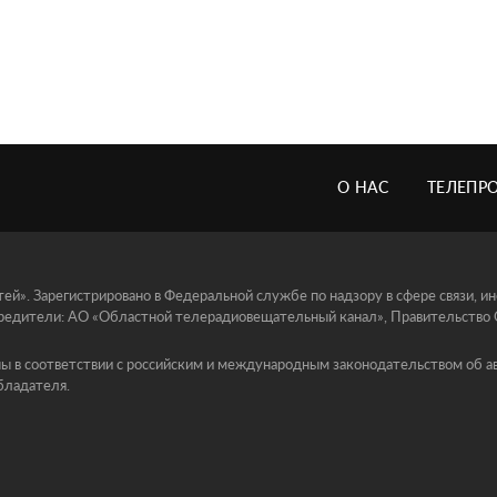
О НАС
ТЕЛЕПР
й». Зарегистрировано в Федеральной службе по надзору в сфере связи, 
едители: АО «Областной телерадиовещательный канал», Правительство Ор
ы в соответствии с российским и международным законодательством об ав
бладателя.