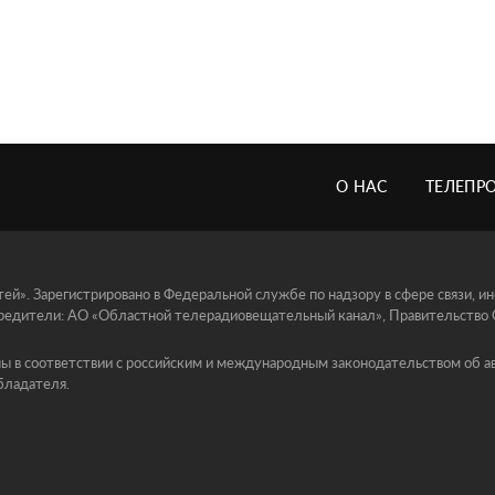
О НАС
ТЕЛЕПР
й». Зарегистрировано в Федеральной службе по надзору в сфере связи, 
едители: АО «Областной телерадиовещательный канал», Правительство Ор
ы в соответствии с российским и международным законодательством об ав
бладателя.