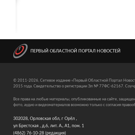
ПЕРВЫЙ ОБЛАСТНОЙ ПОРТАЛ НОВОСТЕЙ
© 2011-2026, Сетевое издание «Первый Областной Портал Новосте
2015 года. Свидетельство о регистрации Эл № 77ФС-62167. Соучр
Все права на любые материалы, опубликованные на сайте, защищен
фото, аудио и видеоматериалов возможно только с согласия правоо
302028, Орловская обл, г Орёл ,
ул Брестская , д.6, лит. А., А1, пом. 1
(4862) 76-10-28
(редакция)