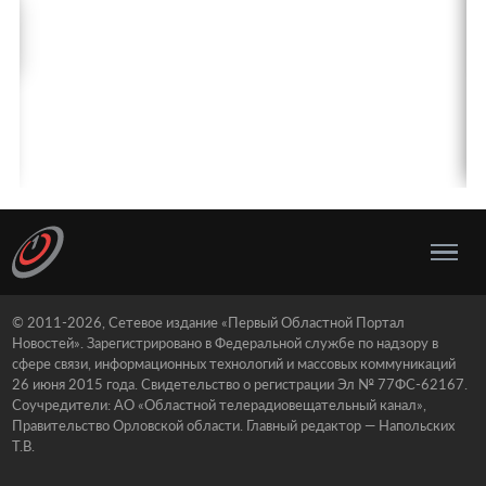
© 2011-2026, Сетевое издание «Первый Областной Портал
Новостей». Зарегистрировано в Федеральной службе по надзору в
сфере связи, информационных технологий и массовых коммуникаций
26 июня 2015 года. Свидетельство о регистрации Эл № 77ФС-62167.
Соучредители: АО «Областной телерадиовещательный канал»,
Правительство Орловской области. Главный редактор — Напольских
Т.В.