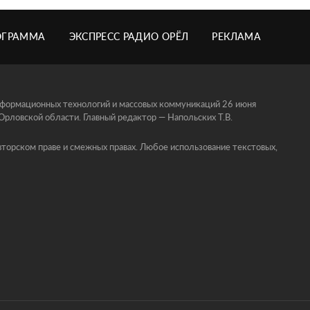
ОГРАММА
ЭКСПРЕСС РАДИО ОРЁЛ
РЕКЛАМА
информационных технологий и массовых коммуникаций 26 июня
ловской области. Главный редактор — Напольских Т.В.
торском праве и смежных правах. Любое использование текстовых,