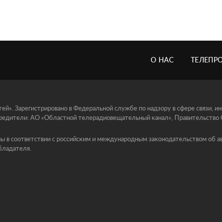
О НАС
ТЕЛЕПР
й». Зарегистрировано в Федеральной службе по надзору в сфере связи, 
едители: АО «Областной телерадиовещательный канал», Правительство Ор
ы в соответствии с российским и международным законодательством об ав
бладателя.