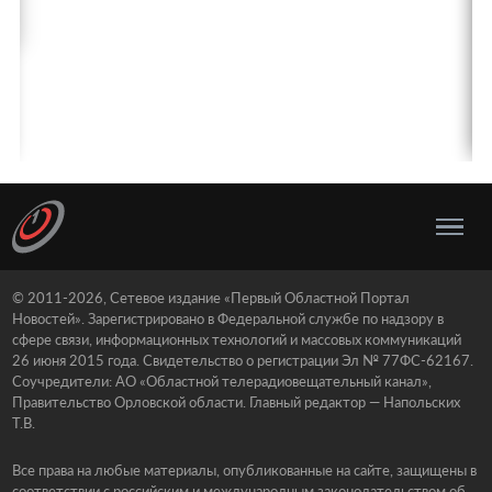
© 2011-2026, Сетевое издание «Первый Областной Портал
Новостей». Зарегистрировано в Федеральной службе по надзору в
сфере связи, информационных технологий и массовых коммуникаций
26 июня 2015 года. Свидетельство о регистрации Эл № 77ФС-62167.
Соучредители: АО «Областной телерадиовещательный канал»,
Правительство Орловской области. Главный редактор — Напольских
Т.В.
Все права на любые материалы, опубликованные на сайте, защищены в
соответствии с российским и международным законодательством об