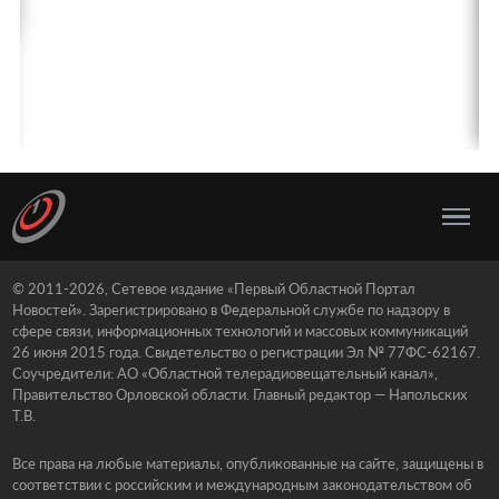
© 2011-2026, Сетевое издание «Первый Областной Портал
Новостей». Зарегистрировано в Федеральной службе по надзору в
сфере связи, информационных технологий и массовых коммуникаций
26 июня 2015 года. Свидетельство о регистрации Эл № 77ФС-62167.
Соучредители: АО «Областной телерадиовещательный канал»,
Правительство Орловской области. Главный редактор — Напольских
Т.В.
Все права на любые материалы, опубликованные на сайте, защищены в
соответствии с российским и международным законодательством об