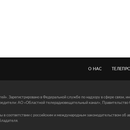
О НАС
ТЕЛЕПР
й». Зарегистрировано в Федеральной службе по надзору в сфере связи, 
едители: АО «Областной телерадиовещательный канал», Правительство Ор
ы в соответствии с российским и международным законодательством об ав
бладателя.