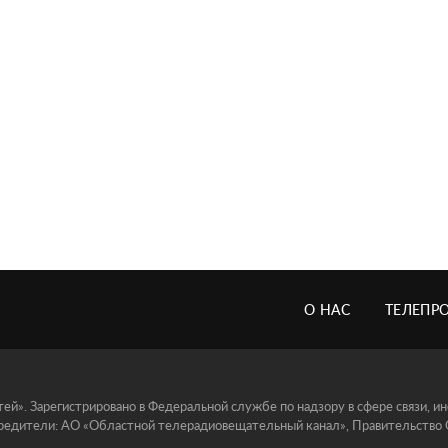
О НАС
ТЕЛЕПР
й». Зарегистрировано в Федеральной службе по надзору в сфере связи, 
едители: АО «Областной телерадиовещательный канал», Правительство Ор