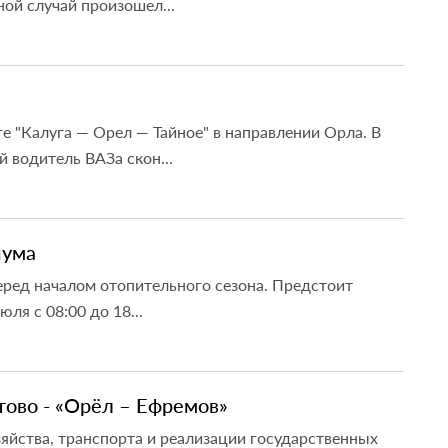
ой случай произошел...
 "Калуга — Орел — Тайное" в направлении Орла. В
 водитель ВАЗа скон...
шума
еред началом отопительного сезона. Предстоит
ля с 08:00 до 18...
тово - «Орёл – Ефремов»
яйства, транспорта и реализации государственных