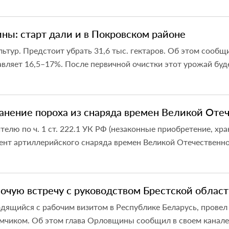
ы: старт дали и в Покровском районе
льтур. Предстоит убрать 31,6 тыс. гектаров. Об этом сообщ
вляет 16,5–17%. После первичной очистки этот урожай будет
анение пороха из снаряда времен Великой Оте
лю по ч. 1 ст. 222.1 УК РФ (незаконные приобретение, хра
т артиллерийского снаряда времен Великой Отечественной, 
очую встречу с руководством Брестской област
дящийся с рабочим визитом в Республике Беларусь, провел
чиком. Об этом глава Орловщины сообщил в своем канале М