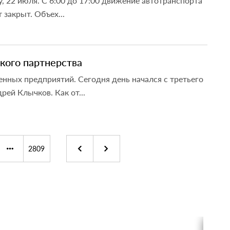
, 22 июля. С 6:00 до 17:00 движение автотранспорта
закрыт. Объех...
кого партнерства
нных предприятий. Сегодня день начался с третьего
ей Клычков. Как от...
2809