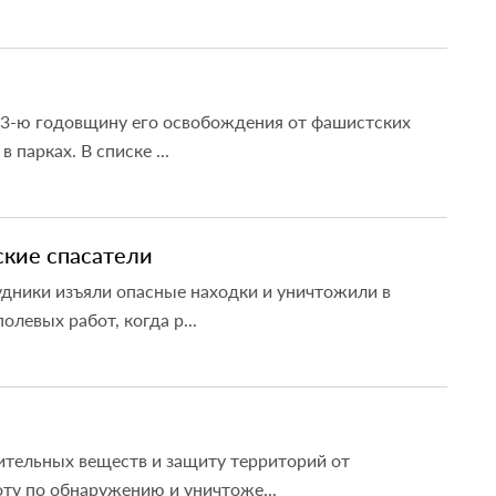
83-ю годовщину его освобождения от фашистских
парках. В списке ...
кие спасатели
удники изъяли опасные находки и уничтожили в
левых работ, когда р...
ительных веществ и защиту территорий от
оту по обнаружению и уничтоже...