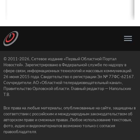
© 2011-2026, Сетевое издание «Первый Областной Портал
Новостей». Зарегистрировано в Федеральной службе по надзору в
сфере связи, информационных технологий и массовых коммуникаций
26 июня 2015 года. Свидетельство о регистрации Эл № 77ФС-62167.
Соучредители: АО «Областной телерадиовещательный канал»,
Правительство Орловской области. Главный редактор — Напольских
Т.В.
Все права на любые материалы, опубликованные на сайте, защищены в
соответствии с российским и международным законодательством об
авторском праве и смежных правах. Любое использование текстовых,
фото, аудио и видеоматериалов возможно только с согласия
правообладателя.