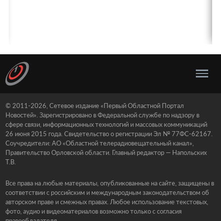
© 2011-2026, Сетевое издание «Первый Областной Портал
Новостей». Зарегистрировано в Федеральной службе по надзору в
сфере связи, информационных технологий и массовых коммуникаций
26 июня 2015 года. Свидетельство о регистрации Эл № 77ФС-62167.
Соучредители: АО «Областной телерадиовещательный канал»,
Правительство Орловской области. Главный редактор — Напольских
Т.В.
Все права на любые материалы, опубликованные на сайте, защищены в
соответствии с российским и международным законодательством об
авторском праве и смежных правах. Любое использование текстовых,
фото, аудио и видеоматериалов возможно только с согласия
правообладателя.