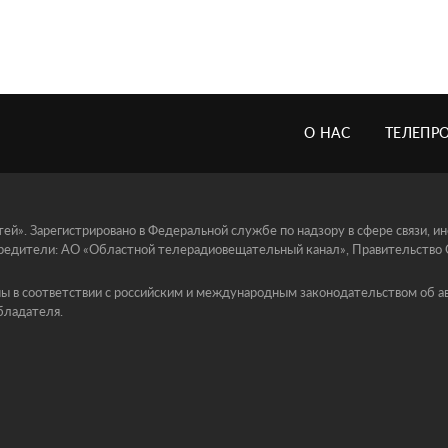
О НАС
ТЕЛЕПР
й». Зарегистрировано в Федеральной службе по надзору в сфере связи, 
едители: АО «Областной телерадиовещательный канал», Правительство Ор
ы в соответствии с российским и международным законодательством об ав
бладателя.