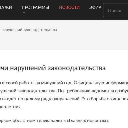
РТАЖИ
ПРОГРАММЫ
НОВОСТИ
ЭФИР
и нарушений законодательства
сячи нарушений законодательства
оги своей работы за минувший год. Официальную информаци
арушений законодательства. По требованию ведомства возб
бота идёт по целому ряду направлений. Это борьба с хищен
ннолетних.
ервом областном телеканале» в «Главных новостях».