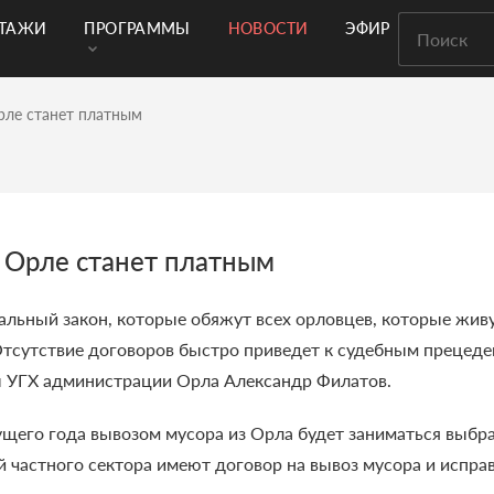
РТАЖИ
ПРОГРАММЫ
НОВОСТИ
ЭФИР
Орле станет платным
в Орле станет платным
ральный закон, которые обяжут всех орловцев, которые живу
 Отсутствие договоров быстро приведет к судебным прецеде
 УГХ администрации Орла Александр Филатов.
дущего года вывозом мусора из Орла будет заниматься выб
 частного сектора имеют договор на вывоз мусора и исправ