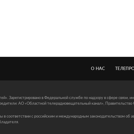
О НАС
ТЕЛЕПР
й». Зарегистрировано в Федеральной службе по надзору в сфере связи, 
едители: АО «Областной телерадиовещательный канал», Правительство Ор
ы в соответствии с российским и международным законодательством об ав
бладателя.