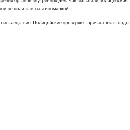
 зрения органов внутренних дел. Как выяснили полицейские
 они решили заняться иномаркой.
тся следствие. Полицейские проверяют причастность подо