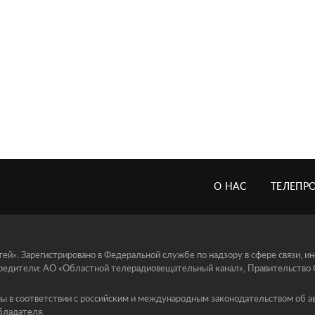
О НАС
ТЕЛЕПР
й». Зарегистрировано в Федеральной службе по надзору в сфере связи, 
едители: АО «Областной телерадиовещательный канал», Правительство Ор
ы в соответствии с российским и международным законодательством об ав
бладателя.