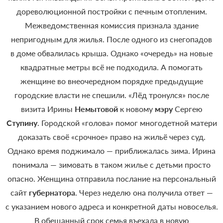
дореволюционной постройки с печным отопленим.
Межведомственная комиссия признала здание
непригодным для жилья. После одного из снегопадов
в доме обвалилась крыша. Однако «очередь» на новые
квадратные метры всё не подходила. А помогать
женщине во внеочередном порядке предыдущие
городские власти не спешили. «Лёд тронулся» после
визита Ирины
Немытовой
к новому
мэру
Сергею
Ступину
. Городской «голова» помог многодетной матери
доказать своё «срочное» право на жильё через суд.
Однако время поджимало — приближалась зима. Ирина
понимала — зимовать в таком жилье с детьми просто
опасно. Женщина отправила послание на персональный
сайт
губернатора
. Через неделю она получила ответ —
с указанием нового адреса и конкретной даты новоселья.
В обещанный срок семья въехала в новую