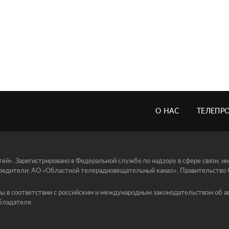
О НАС
ТЕЛЕПР
й». Зарегистрировано в Федеральной службе по надзору в сфере связи, 
едители: АО «Областной телерадиовещательный канал», Правительство Ор
ы в соответствии с российским и международным законодательством об ав
бладателя.