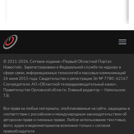
© 2011-2026, Сетевое издание «Первый Областной Портал
Новостей». Зарегистрировано в Федеральной службе по надзору в
сфере связи, информационных технологий и массовых коммуникаций
26 июня 2015 года. Свидетельство о регистрации Эл № 77ФС-62167.
Соучредители: АО «Областной телерадиовещательный канал»,
Правительство Орловской области. Главный редактор — Напольских
Т.В.
Все права на любые материалы, опубликованные на сайте, защищены в
соответствии с российским и международным законодательством об
авторском праве и смежных правах. Любое использование текстовых,
фото, аудио и видеоматериалов возможно только с согласия
правообладателя.