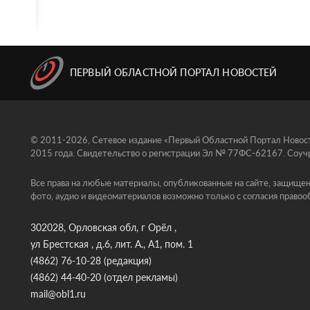
ПЕРВЫЙ ОБЛАСТНОЙ ПОРТАЛ НОВОСТЕЙ
© 2011-2026, Сетевое издание «Первый Областной Портал Новосте
2015 года. Свидетельство о регистрации Эл № 77ФС-62167. Соучр
Все права на любые материалы, опубликованные на сайте, защищен
фото, аудио и видеоматериалов возможно только с согласия правоо
302028, Орловская обл, г Орёл ,
ул Брестская , д.6, лит. А., А1, пом. 1
(4862) 76-10-28
(редакция)
(4862) 44-40-20
(отдел рекламы)
mail@obl1.ru