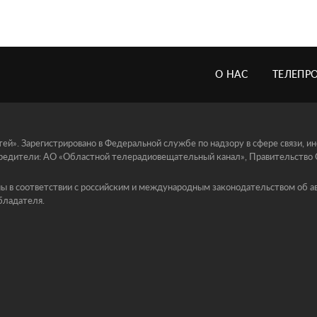
О НАС
ТЕЛЕПР
й». Зарегистрировано в Федеральной службе по надзору в сфере связи, 
едители: АО «Областной телерадиовещательный канал», Правительство Ор
ы в соответствии с российским и международным законодательством об ав
бладателя.