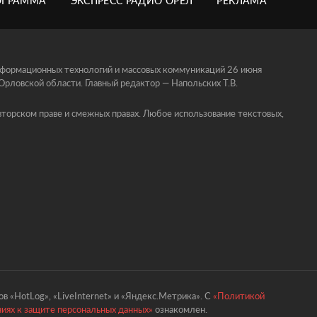
ОГРАММА
ЭКСПРЕСС РАДИО ОРЁЛ
РЕКЛАМА
информационных технологий и массовых коммуникаций 26 июня
ловской области. Главный редактор — Напольских Т.В.
торском праве и смежных правах. Любое использование текстовых,
в «HotLog», «LiveInternet» и «Яндекс.Метрика». С
«Политикой
ниях к защите персональных данных»
ознакомлен.