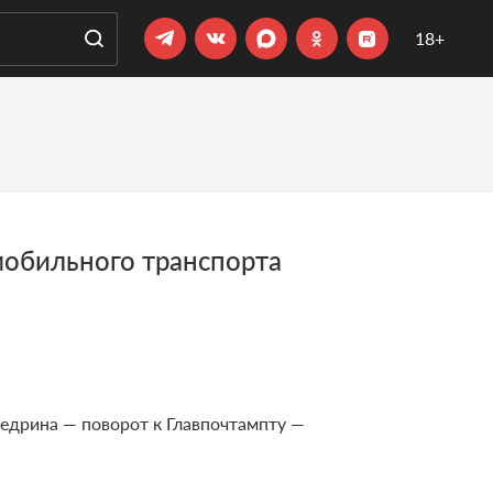
18+
омобильного транспорта
-Щедрина — поворот к Главпочтампту —