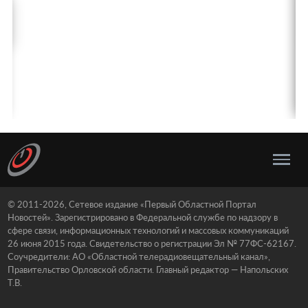
© 2011-2026, Сетевое издание «Первый Областной Портал
Новостей». Зарегистрировано в Федеральной службе по надзору в
сфере связи, информационных технологий и массовых коммуникаций
26 июня 2015 года. Свидетельство о регистрации Эл № 77ФС-62167.
Соучредители: АО «Областной телерадиовещательный канал»,
Правительство Орловской области. Главный редактор — Напольских
Т.В.