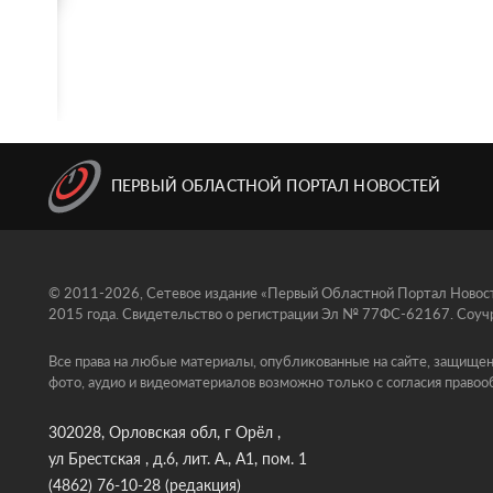
ПЕРВЫЙ ОБЛАСТНОЙ ПОРТАЛ НОВОСТЕЙ
© 2011-2026, Сетевое издание «Первый Областной Портал Новосте
2015 года. Свидетельство о регистрации Эл № 77ФС-62167. Соучр
Все права на любые материалы, опубликованные на сайте, защищен
фото, аудио и видеоматериалов возможно только с согласия правоо
302028, Орловская обл, г Орёл ,
ул Брестская , д.6, лит. А., А1, пом. 1
(4862) 76-10-28
(редакция)