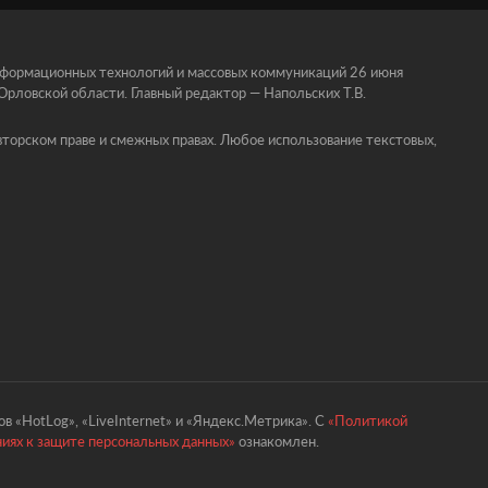
информационных технологий и массовых коммуникаций 26 июня
ловской области. Главный редактор — Напольских Т.В.
торском праве и смежных правах. Любое использование текстовых,
в «HotLog», «LiveInternet» и «Яндекс.Метрика». С
«Политикой
ниях к защите персональных данных»
ознакомлен.