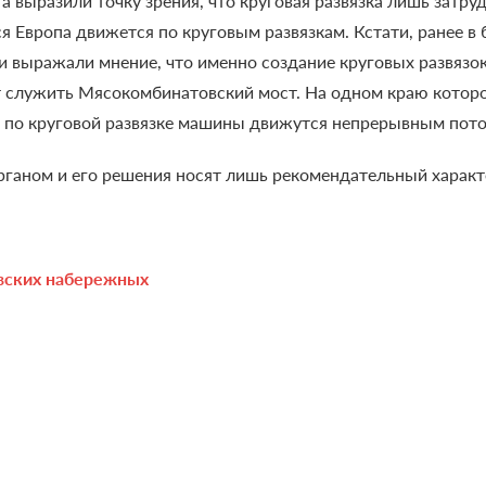
 выразили точку зрения, что круговая развязка лишь затруд
ся Европа движется по круговым развязкам. Кстати, ранее 
 выражали мнение, что именно создание круговых развязок
 служить Мясокомбинатовский мост. На одном краю которог
не по круговой развязке машины движутся непрерывным пото
ганом и его решения носят лишь рекомендательный характ
вских набережных