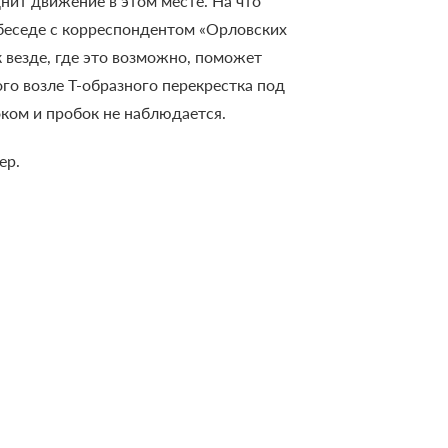
нит движение в этом месте. На что
в беседе с корреспондентом «Орловских
 везде, где это возможно, поможет
о возле Т-образного перекрестка под
ком и пробок не наблюдается.
ер.