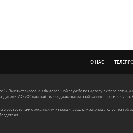
О НАС
ТЕЛЕПР
й». Зарегистрировано в Федеральной службе по надзору в сфере связи, 
едители: АО «Областной телерадиовещательный канал», Правительство Ор
ы в соответствии с российским и международным законодательством об ав
бладателя.