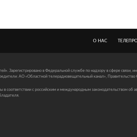
О НАС
ТЕЛЕПР
й». Зарегистрировано в Федеральной службе по надзору в сфере связи, 
едители: АО «Областной телерадиовещательный канал», Правительство Ор
ы в соответствии с российским и международным законодательством об ав
бладателя.