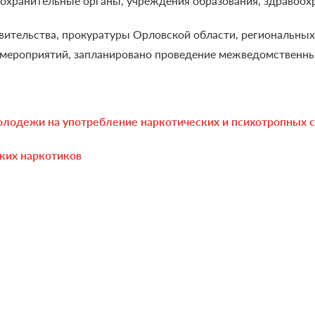
охранительные органы, учреждения образования, здравоох
авительства, прокуратуры Орловской области, региональн
мероприятий, запланировано проведение межведомственных
олодежи на употребление наркотических и психотропных 
ких наркотиков