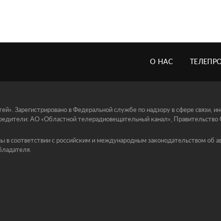
О НАС
ТЕЛЕПР
й». Зарегистрировано в Федеральной службе по надзору в сфере связи, 
едители: АО «Областной телерадиовещательный канал», Правительство Ор
ы в соответствии с российским и международным законодательством об ав
бладателя.