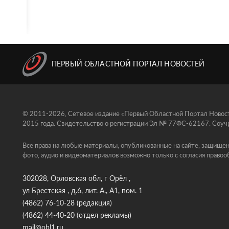
ПЕРВЫЙ ОБЛАСТНОЙ ПОРТАЛ НОВОСТЕЙ
© 2011-2026, Сетевое издание «Первый Областной Портал Новосте
2015 года. Свидетельство о регистрации Эл № 77ФС-62167. Соучр
Все права на любые материалы, опубликованные на сайте, защищен
фото, аудио и видеоматериалов возможно только с согласия правоо
302028, Орловская обл, г Орёл ,
ул Брестская , д.6, лит. А., А1, пом. 1
(4862) 76-10-28
(редакция)
(4862) 44-40-20
(отдел рекламы)
mail@obl1.ru